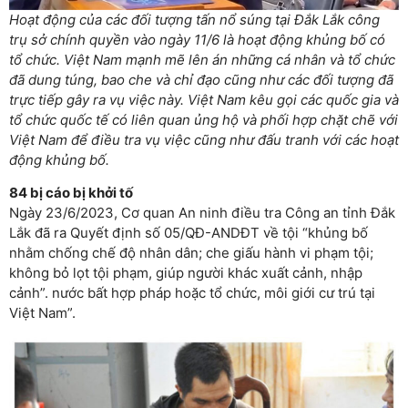
Hoạt động của các đối tượng tấn nổ súng tại Đắk Lắk công
trụ sở chính quyền vào ngày 11/6 là hoạt động khủng bố có
tổ chức. Việt Nam mạnh mẽ lên án những cá nhân và tổ chức
đã dung túng, bao che và chỉ đạo cũng như các đối tượng đã
trực tiếp gây ra vụ việc này. Việt Nam kêu gọi các quốc gia và
tổ chức quốc tế có liên quan ủng hộ và phối hợp chặt chẽ với
Việt Nam để điều tra vụ việc cũng như đấu tranh với các hoạt
động khủng bố.
84 bị cáo bị khởi tố
Ngày 23/6/2023, Cơ quan An ninh điều tra Công an tỉnh Đắk
Lắk đã ra Quyết định số 05/QĐ-ANDĐT về tội “khủng bố
nhằm chống chế độ nhân dân; che giấu hành vi phạm tội;
không bỏ lọt tội phạm, giúp người khác xuất cảnh, nhập
cảnh”. nước bất hợp pháp hoặc tổ chức, môi giới cư trú tại
Việt Nam”.