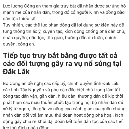
Lực lượng Công an tham gia truy bắt đã nhận được sự ủng hộ
mạnh mẽ của nhân dân, trong đó có người Kinh và đồng bào
dân tộc thiểu số.
Tuy nhiên, các thế lực phản động đã lợi dụng sự kiện này để
tung thông tin ác ý, xuyên tạc, kích động chống phá dân chủ,
nhân quyền, dân tộc, tôn giáo, hướng dẫn dư luận, chính
quyền, công an.
Tiếp tục truy bắt bằng được tất cả
các đối tượng gây ra vụ nổ súng tại
Đắk Lắk
Bộ Công an đề nghị các cấp uỷ, chính quyền tỉnh Đắk Lắk,
các tỉnh Tây Nguyên và phụ cận đặc biệt chú trọng làm tốt
công tác dân vận, gần dân, hiểu dân, thương dân để kịp thời
phát hiện các mâu thuẫn phức tạp trong nội bộ nhân dân để
xử lý từ ngọn, tận gốc và nâng cao cảnh giác của quần chúng
nhân dân đối với âm mưu thủ đoạn hoạt động phá hoại, kích
động gây chia rẽ khối đại đoàn kết toàn dân tộc của các thế
lực thù địch phản động.