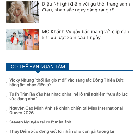
Diệu Nhi ghi điểm với gu thời trang sành
điệu, nhan sắc ngày càng rạng rỡ
MC Khánh Vy gây bão mạng với clip gần
5 triệu lượt xem sau 1 ngày
CÓ THỂ BẠN QUAN TÂM
Vicky Nhung “thổi làn gió mới” vào sáng tác Đông Thiên Đức
bằng âm nhạc điện tử
Tuấn Trần lần đầu hát nhạc phim, hé lộ trải nghiệm “vừa áp lực
vừa đáng nhớ”
Nguyễn Cao Minh Anh sẽ chinh chiến tại Miss International
Queen 2026
Steven Nguyễn tái xuất màn ảnh
Thúy Diễm xúc động viết lời nhắn cho con gái tương lai