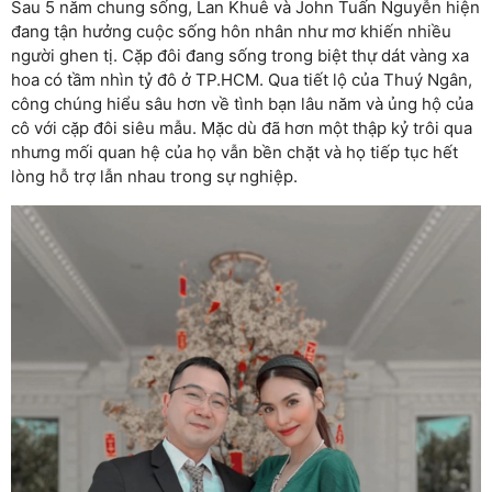
Sau 5 năm chung sống, Lan Khuê và John Tuấn Nguyễn hiện
đang tận hưởng cuộc sống hôn nhân như mơ khiến nhiều
người ghen tị. Cặp đôi đang sống trong biệt thự dát vàng xa
hoa có tầm nhìn tỷ đô ở TP.HCM. Qua tiết lộ của Thuý Ngân,
công chúng hiểu sâu hơn về tình bạn lâu năm và ủng hộ của
cô với cặp đôi siêu mẫu. Mặc dù đã hơn một thập kỷ trôi qua
nhưng mối quan hệ của họ vẫn bền chặt và họ tiếp tục hết
lòng hỗ trợ lẫn nhau trong sự nghiệp.