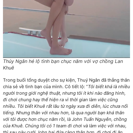
Thúy Ngân hé lộ tình bạn chục năm với vợ chồng Lan
Khuê
Trong buổi tổng duyệt cho sự kiện, Thuý Ngân đã thẳng thắn
chia sẻ về tình bạn của mình. Cô tiết lộ: “
Tôi biết khá là nhiều
người trong giới nghệ thuật, nhưng tôi ít khi nào đăng hình,
đi chơi chung hay thể hiện ra vì thời gian làm việc cũng
nhiều. Tôi biết Khuê rất lâu từ ngày xưa đi diễn, lúc chưa nổi
tiếng. Nhưng thân với nhau hơn, là qua người bạn khá thân
với tôi được hơn chục năm rồi, là John Tuấn Nguyễn, chồng
của Khuê. Chúng tôi có 1 team đi chơi và làm việc với nhau,
thì sau này cưới John hai đứa càng thân hơn, đi chơi đi ăn,