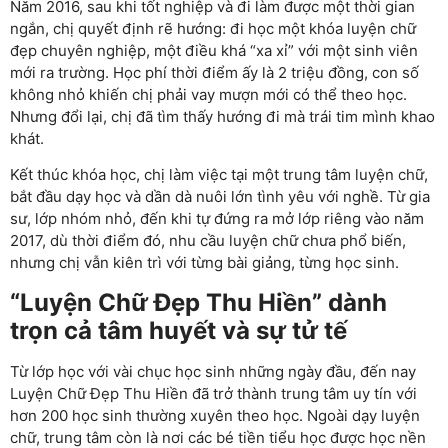
Năm 2016, sau khi tốt nghiệp và đi làm được một thời gian
ngắn, chị quyết định rẽ hướng: đi học một khóa luyện chữ
đẹp chuyên nghiệp, một điều khá “xa xỉ” với một sinh viên
mới ra trường. Học phí thời điểm ấy là 2 triệu đồng, con số
không nhỏ khiến chị phải vay mượn mới có thể theo học.
Nhưng đổi lại, chị đã tìm thấy hướng đi mà trái tim mình khao
khát.
Kết thúc khóa học, chị làm việc tại một trung tâm luyện chữ,
bắt đầu dạy học và dần dà nuôi lớn tình yêu với nghề. Từ gia
sư, lớp nhóm nhỏ, đến khi tự đứng ra mở lớp riêng vào năm
2017, dù thời điểm đó, nhu cầu luyện chữ chưa phổ biến,
nhưng chị vẫn kiên trì với từng bài giảng, từng học sinh.
“Luyện Chữ Đẹp Thu Hiền” dành
trọn cả tâm huyết và sự tử tế
Từ lớp học với vài chục học sinh những ngày đầu, đến nay
Luyện Chữ Đẹp Thu Hiền đã trở thành trung tâm uy tín với
hơn 200 học sinh thường xuyên theo học. Ngoài dạy luyện
chữ, trung tâm còn là nơi các bé tiền tiểu học được học nền