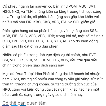
Cổ phiếu ngành tài nguyên cơ bản, như POM, MBC, SVT,
HSG, NKG, và TLH, chứng kiến sự tăng trưởng tích cực sáng
nay. Trong khi đó, cổ phiếu bất động sản gặp khó khăn với
nhiều mã như FIR, KBC, CKG, VRC, ITA, và CCL giảm giá.
Phía ngân hàng có sự phân hóa nhẹ, với sự tăng của SSB,
MBB, EIB, SHB, VCB, VPB, HDB; trong khi đó, một số mã như
CTG, LPB, VIB, BID, TCB, TPB, STB, ACB có độ biến động
giảm sau khi đạt đỉnh ở đầu phiên.
Nhiều cổ phiếu trong lĩnh vực dịch vụ tài chính, như EVF,
BSI, VIX, FTS, VCI, SSI, HCM, CTS, VDS, đều trải qua điều
chỉnh trong phiên giao dịch sáng nay.
Mặc dù “Vua Thép” Hòa Phát không đạt kế hoạch lợi nhuận
năm 2023, nhưng cổ phiếu của công ty vẫn giữ vững sức hút
trên thị trường chứng khoán. Sự tăng trưởng tích cực của
HPG, cùng với biến động của các ngành khác, tạo nên một
bức tranh đa dạng trong ngày giao dịch hôm nay.
Có thể bạn quan tâm