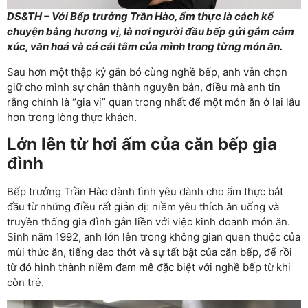
DS&TH – Với Bếp trưởng Trần Hào, ẩm thực là cách kể
chuyện bằng hương vị, là nơi người đầu bếp gửi gắm cảm
xúc, văn hoá và cả cái tâm của mình trong từng món ăn.
Sau hơn một thập kỷ gắn bó cùng nghề bếp, anh vẫn chọn
giữ cho mình sự chân thành nguyên bản, điều mà anh tin
rằng chính là “gia vị” quan trọng nhất để một món ăn ở lại lâu
hơn trong lòng thực khách.
Lớn lên từ hơi ấm của căn bếp gia
đình
Bếp trưởng Trần Hào dành tình yêu dành cho ẩm thực bắt
đầu từ những điều rất giản dị: niềm yêu thích ăn uống và
truyền thống gia đình gắn liền với việc kinh doanh món ăn.
Sinh năm 1992, anh lớn lên trong không gian quen thuộc của
mùi thức ăn, tiếng dao thớt và sự tất bật của căn bếp, để rồi
từ đó hình thành niềm đam mê đặc biệt với nghề bếp từ khi
còn trẻ.