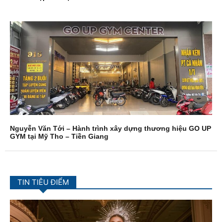
Nguyễn Văn Tới – Hành trình xây dựng thương hiệu GO UP
GYM tại Mỹ Tho – Tiền Giang
TIN TIÊU ĐIỂM