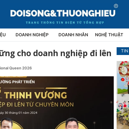
IỆU
DOANH NGHIỆP
DOANH NHÂN
NGHỆ THUẬT
vững cho doanh nghiệp đi lên
TIN
tional Queen 2026