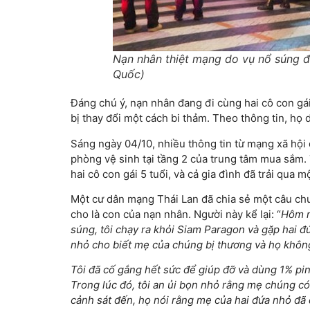
Nạn nhân thiệt mạng do vụ nổ súng đ
Quốc)
Đáng chú ý, nạn nhân đang đi cùng hai cô con gái
bị thay đổi một cách bi thảm. Theo thông tin, họ
Sáng ngày 04/10, nhiều thông tin từ mạng xã hội 
phòng vệ sinh tại tầng 2 của trung tâm mua sắm
hai cô con gái 5 tuổi, và cả gia đình đã trải qua 
Một cư dân mạng Thái Lan đã chia sẻ một câu ch
cho là con của nạn nhân. Người này kể lại: “
Hôm n
súng, tôi chạy ra khỏi Siam Paragon và gặp hai 
nhỏ cho biết mẹ của chúng bị thương và họ không
Tôi đã cố gắng hết sức để giúp đỡ và dùng 1% pin 
Trong lúc đó, tôi an ủi bọn nhỏ rằng mẹ chúng có 
cảnh sát đến, họ nói rằng mẹ của hai đứa nhỏ đã 