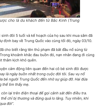
ược cho là du khách đến từ Bắc Kinh (Trung
 sinh đôi 5 tuổi và kế hoạch của họ sau khi mua sắm đã
 dự định bay về Trung Quốc vào cùng tối đó, ngày 03/10.
đã cho biết rằng tên thủ phạm đã bắt đầu nổ súng từ
. Trong khoảnh khắc đau buồn đó, nạn nhân đang đi cùng
một thảm kịch khó quên.
uyện cảm động liên quan đến hai cô bé sinh đôi được
ay là ngày buồn nhất trong cuộc đời tôi. Sau vụ nổ
đứa bé người Trung Quốc đến nhờ sự giúp đỡ. Hai đứa
 thể tìm thấy mẹ.
còn lại trên điện thoại để gọi cảnh sát đến điều tra.
thể chỉ bị thương và đừng quá lo lắng. Tuy nhiên, khi
qua đời”.