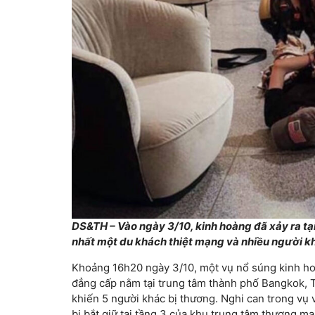
DS&TH – Vào ngày 3/10, kinh hoàng đã xảy ra tại
nhất một du khách thiệt mạng và nhiều người k
Khoảng 16h20 ngày 3/10, một vụ nổ súng kinh ho
đẳng cấp nằm tại trung tâm thành phố Bangkok, Th
khiến 5 người khác bị thương. Nghi can trong vụ v
bị bắt giữ tại tầng 3 của khu trung tâm thương mạ