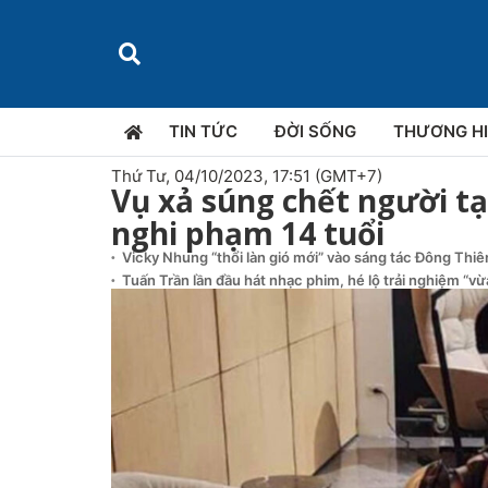
TIN TỨC
ĐỜI SỐNG
THƯƠNG H
Thứ Tư, 04/10/2023, 17:51 (GMT+7)
Vụ xả súng chết người tạ
nghi phạm 14 tuổi
Vicky Nhung “thổi làn gió mới” vào sáng tác Đông Thi
Tuấn Trần lần đầu hát nhạc phim, hé lộ trải nghiệm “v