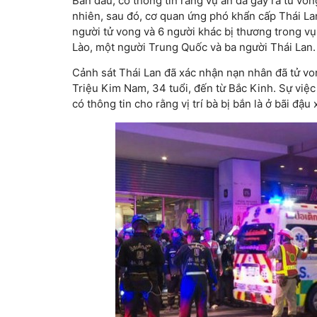
Ban đầu, có thông tin rằng vụ án đã gây ra tử vo
nhiên, sau đó, cơ quan ứng phó khẩn cấp Thái Lan
người tử vong và 6 người khác bị thương trong 
Lào, một người Trung Quốc và ba người Thái Lan.
Cảnh sát Thái Lan đã xác nhận nạn nhân đã tử vo
Triệu Kim Nam, 34 tuổi, đến từ Bắc Kinh. Sự việc
có thông tin cho rằng vị trí bà bị bắn là ở bãi đậ