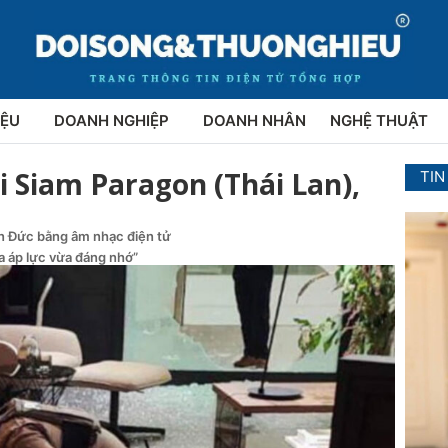
IỆU
DOANH NGHIỆP
DOANH NHÂN
NGHỆ THUẬT
i Siam Paragon (Thái Lan),
TIN
ên Đức bằng âm nhạc điện tử
ừa áp lực vừa đáng nhớ”